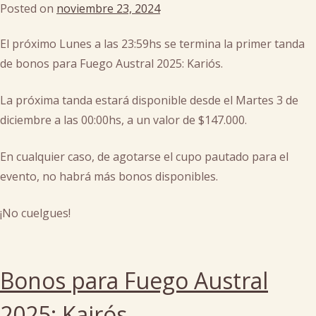
Posted on
noviembre 23, 2024
by
man
,
cachi
templo
El próximo Lunes a las 23:59hs se termina la primer tanda
de bonos para Fuego Austral 2025: Kariós.
La próxima tanda estará disponible desde el Martes 3 de
diciembre a las 00:00hs, a un valor de $147.000.
En cualquier caso, de agotarse el cupo pautado para el
evento, no habrá más bonos disponibles.
¡No cuelgues!
Posted
in
Bonos para Fuego Austral
bonos
2025: Kairós