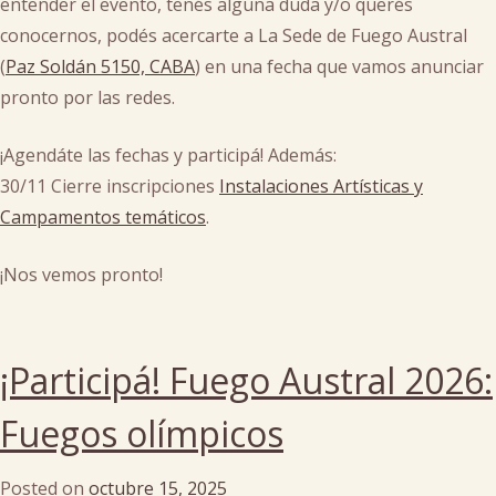
entender el evento, tenés alguna duda y/o querés
conocernos, podés acercarte a La Sede de Fuego Austral
(
Paz Soldán 5150, CABA
) en una fecha que vamos anunciar
pronto por las redes.
¡Agendáte las fechas y participá! Además:
30/11 Cierre inscripciones
Instalaciones Artísticas y
Campamentos temáticos
.
¡Nos vemos pronto!
Posted
in
¡Participá! Fuego Austral 2026:
bonos
Fuegos olímpicos
Posted on
octubre 15, 2025
by