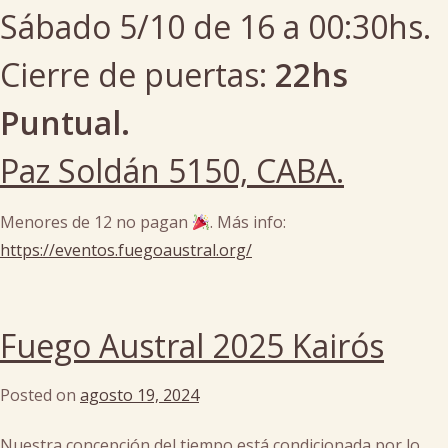
Sábado 5/10 de 16 a 00:30hs.
Cierre de puertas:
22hs
Puntual.
Paz Soldán 5150, CABA.
Menores de 12 no pagan
. Más info:
https://eventos.fuegoaustral.org/
Posted
in
Fuego Austral 2025 Kairós
arte
,
becas
,
Posted on
agosto 19, 2024
by
cultura
cachi
FA
Nuestra concepción del tiempo está condicionada por lo