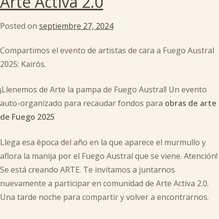
Arte Activa 2.0
arte
,
campamentos
Posted on
septiembre 27, 2024
by
tematicos
,
cachi
Inscripciones
,
man
,
Compartimos el evento de artistas de cara a Fuego Austral
templo
2025: Kairós.
¡Llenemos de Arte la pampa de Fuego Austral! Un evento
auto-organizado para recaudar fondos para
obras de arte
de Fuego 2025
Llega esa época del año en la que aparece el murmullo y
aflora la manija por el Fuego Austral que se viene. Atención!
Se está creando ARTE. Te invitamos a juntarnos
nuevamente a participar en comunidad de Arte Activa 2.0.
Una tarde noche para compartir y volver a encontrarnos.