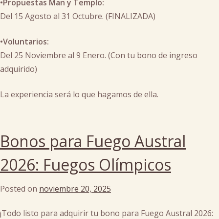
•Propuestas Man y Templo:
Del 15 Agosto al 31 Octubre. (FINALIZADA)
•Voluntarios:
Del 25 Noviembre al 9 Enero. (Con tu bono de ingreso
adquirido)
La experiencia será lo que hagamos de ella.
Posted
in
Bonos para Fuego Austral
arte
,
campamentos
2026: Fuegos Olímpicos
tematicos
,
Inscripciones
,
Posted on
noviembre 20, 2025
by
man
,
cachi
templo
¡Todo listo para adquirir tu bono para Fuego Austral 2026: