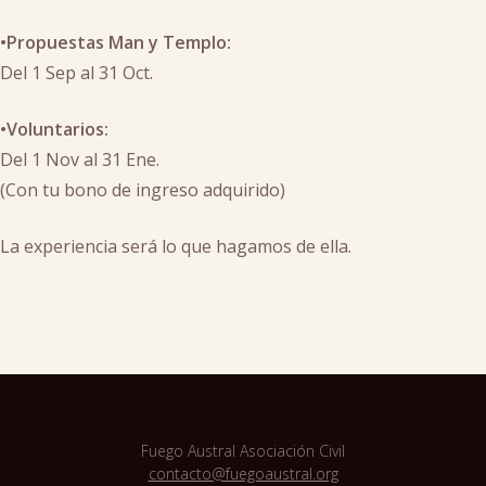
•Propuestas Man y Templo:
Del 1 Sep al 31 Oct.
•Voluntarios:
Del 1 Nov al 31 Ene.
(Con tu bono de ingreso adquirido)
La experiencia será lo que hagamos de ella.
Posted
in
arte
,
campamentos
tematicos
,
Inscripciones
,
Fuego Austral Asociación Civil
man
,
contacto@fuegoaustral.org
templo