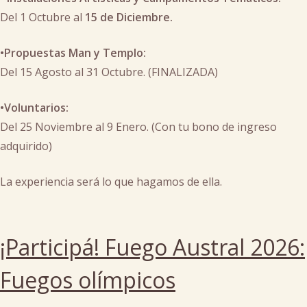
Del 1 Octubre al
15 de Diciembre.
•Propuestas Man y Templo:
Del 15 Agosto al 31 Octubre. (FINALIZADA)
•Voluntarios:
Del 25 Noviembre al 9 Enero. (Con tu bono de ingreso
adquirido)
La experiencia será lo que hagamos de ella.
Posted
in
¡Participá! Fuego Austral 2026:
arte
,
campamentos
Fuegos olímpicos
tematicos
,
Inscripciones
,