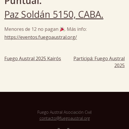
Puntual.
Paz Soldán 5150, CABA.
Menores de 12 no pagan
. Más info:
https://eventos.fuegoaustral.org/
Posted
in
Fuego Austral 2025 Kairós
Participá: Fuego Austral
Navegación
arte
,
2025
becas
,
de
cultura
FA
entradas
Fuego Austral Asociación Civil
contacto@fuegoaustral.org