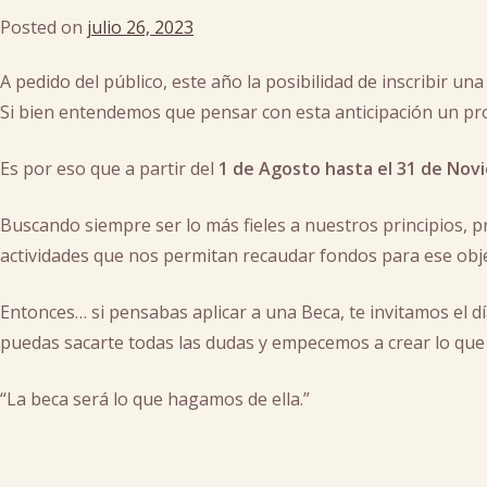
becas
,
Posted on
julio 26, 2023
by
cultura
cachi
FA
A pedido del público, este año la posibilidad de inscribir un
Si bien entendemos que pensar con esta anticipación un pro
Es por eso que a partir del
1 de Agosto hasta el 31 de Nov
Buscando siempre ser lo más fieles a nuestros principios, 
actividades que nos permitan recaudar fondos para ese obje
Entonces… si pensabas aplicar a una Beca, te invitamos el d
puedas sacarte todas las dudas y empecemos a crear lo que
“La beca será lo que hagamos de ella.”
Posted
in