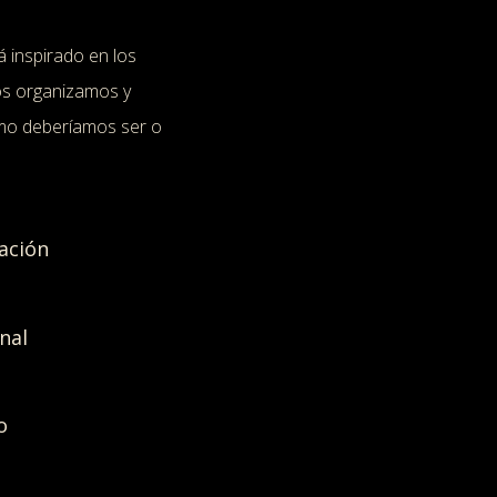
á inspirado en los
os organizamos y
ómo deberíamos ser o
ación
nal
o